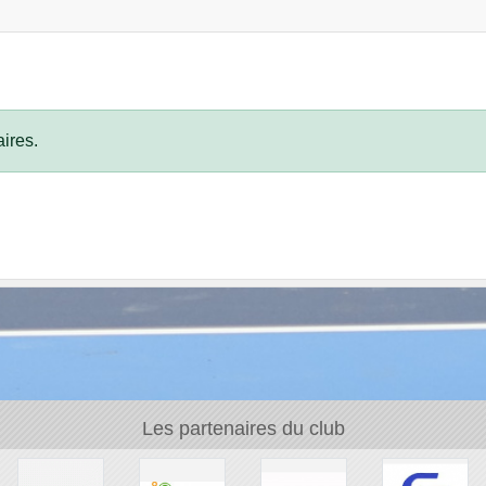
ires.
Les partenaires du club