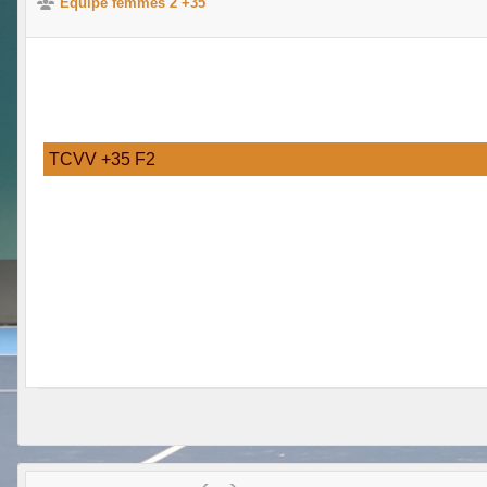
Equipe femmes 2 +35
TCVV +35 F2