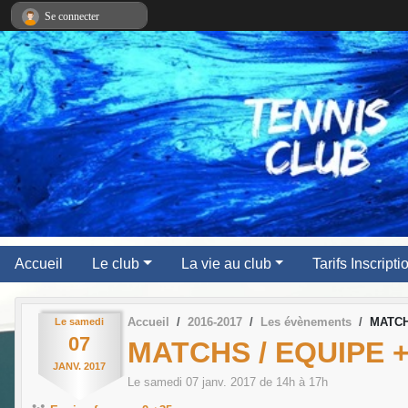
Panneau de gestion des cookies
Se connecter
Accueil
Le club
La vie au club
Tarifs Inscript
Accueil
2016-2017
Les évènements
MATCH
Le
samedi
07
MATCHS / EQUIPE +
JANV.
2017
Le
samedi
07
janv.
2017
de 14h à 17h