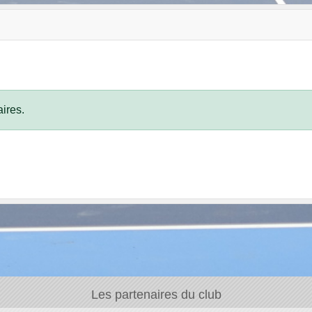
ires.
Les partenaires du club