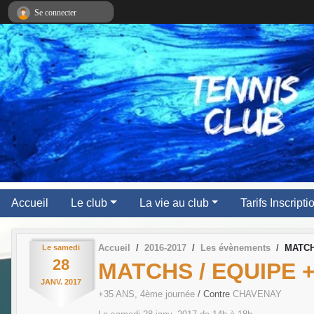
Panneau de gestion des cookies
Se connecter
Accueil
Le club
La vie au club
Tarifs Inscript
Accueil
2016-2017
Les évènements
MATCH
Le
samedi
28
MATCHS / EQUIPE +
JANV.
2017
+35 ANS, 4ème journée
/ Contre
CHAVENAY