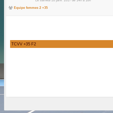
Le
samedi
28
janv.
2017
de 14h à 18h
Equipe femmes 2 +35
TCVV +35 F2