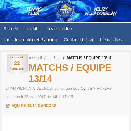
Panneau de gestion des cookies
Accueil
Le club
La vie au club
Tarifs Inscription et Planning
Contact et Plan
Liens Utiles
Le
samedi
Accueil
MATCHS / EQUIPE 13/14
22
MATCHS / EQUIPE
AVRIL
2017
13/14
CHAMPIONNATS JEUNES, 3ème journée
/ Contre
VIROFLAY
Le
samedi
22
avril
2017
de 14h à 17h15
EQUIPE 13/14 GARCONS