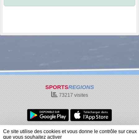
SPORTS
REGIONS
73217
visites
Charte cookies
Gestion des cookies
Ce site utilise des cookies et vous donne le contrôle sur ceux
Informations légales
Signaler un contenu inapproprié
que vous souhaitez activer