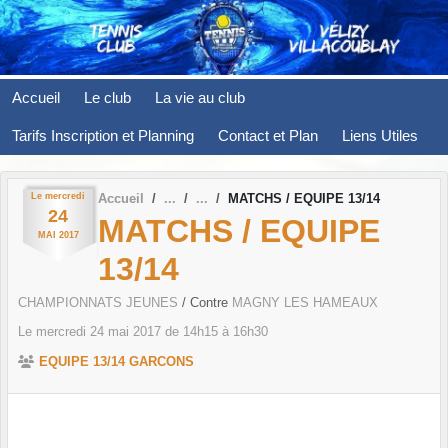
Panneau de gestion des cookies
Accueil
Le club
La vie au club
Tarifs Inscription et Planning
Contact et Plan
Liens Utiles
Le
mercredi
Accueil
MATCHS / EQUIPE 13/14
24
MATCHS / EQUIPE
MAI
2017
13/14
CHAMPIONNATS JEUNES
/ Contre
MAGNY LES HAMEAUX
Le
mercredi
24
mai
2017
de 14h15 à 16h30
EQUIPE 13/14 GARCONS