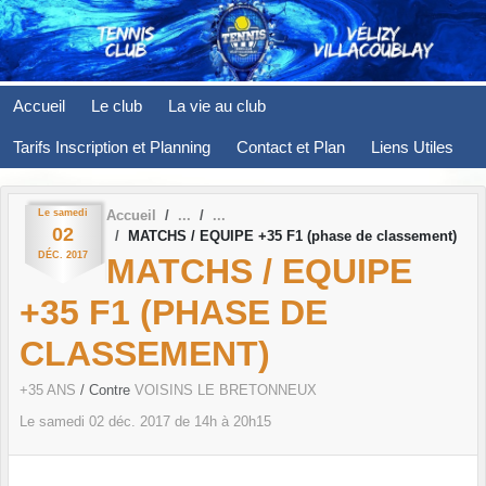
Panneau de gestion des cookies
Accueil
Le club
La vie au club
Tarifs Inscription et Planning
Contact et Plan
Liens Utiles
Le
samedi
Accueil
02
MATCHS / EQUIPE +35 F1 (phase de classement)
DÉC.
2017
MATCHS / EQUIPE
+35 F1 (PHASE DE
CLASSEMENT)
+35 ANS
/ Contre
VOISINS LE BRETONNEUX
Le
samedi
02
déc.
2017
de 14h à 20h15