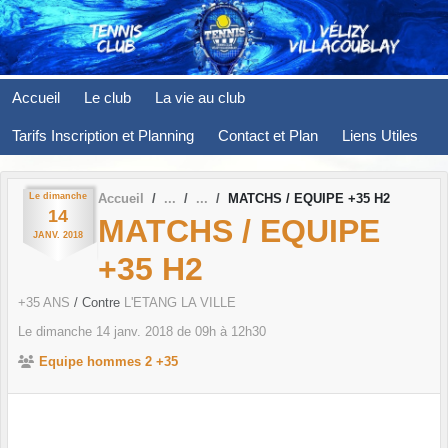
Panneau de gestion des cookies
Accueil
Le club
La vie au club
Tarifs Inscription et Planning
Contact et Plan
Liens Utiles
Le
dimanche
Accueil
MATCHS / EQUIPE +35 H2
14
MATCHS / EQUIPE
JANV.
2018
+35 H2
+35 ANS
/ Contre
L'ETANG LA VILLE
Le
dimanche
14
janv.
2018
de 09h à 12h30
Equipe hommes 2 +35