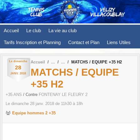
Panneau de gestion des cookies
Accueil
Le club
La vie au club
Tarifs Inscription et Planning
Contact et Plan
Liens Utiles
Le
dimanche
Accueil
MATCHS / EQUIPE +35 H2
28
MATCHS / EQUIPE
JANV.
2018
+35 H2
+35 ANS
/ Contre
FONTENAY LE FLEURY 2
Le
dimanche
28
janv.
2018
de 11h30 à 18h
Equipe hommes 2 +35