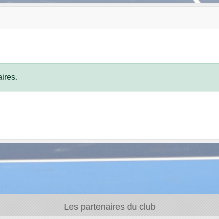
ires.
Les partenaires du club