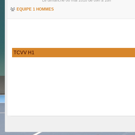
Le
dimanche
06
mai
2018
de 09h à 16h
EQUIPE 1 HOMMES
TCVV H1