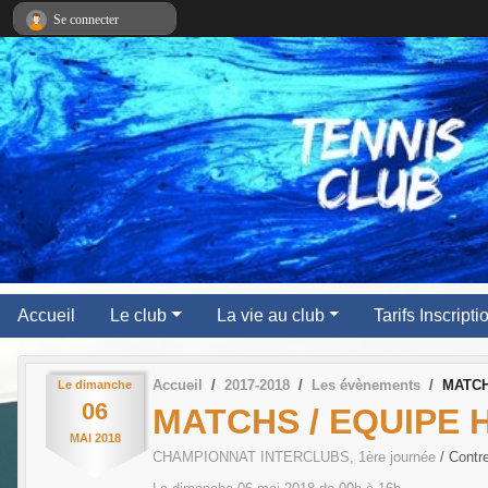
Panneau de gestion des cookies
Se connecter
Accueil
Le club
La vie au club
Tarifs Inscript
Accueil
2017-2018
Les évènements
MATCH
Le
dimanche
06
MATCHS / EQUIPE 
MAI
2018
CHAMPIONNAT INTERCLUBS, 1ère journée
/ Contr