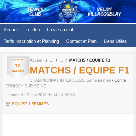
Panneau de gestion des cookies
Accueil
Le club
La vie au club
Tarifs Inscription et Planning
Contact et Plan
Liens Utiles
Le
samedi
Accueil
MATCHS / EQUIPE F1
12
MATCHS / EQUIPE F1
MAI
2018
CHAMPIONNAT INTERCLUBS, 2ème journée
/ Contre
CROISSY SUR SEINE
Le
samedi
12
mai
2018
de 14h à 18h30
EQUIPE 1 FEMMES