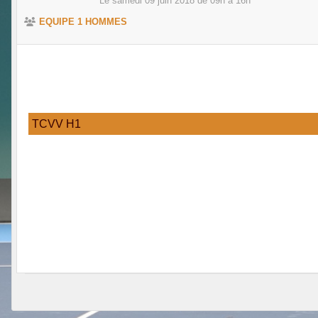
Le
samedi
09
juin
2018
de 09h à 16h
EQUIPE 1 HOMMES
TCVV H1