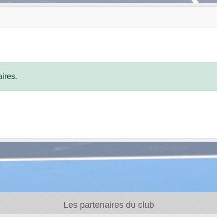
ires.
Les partenaires du club