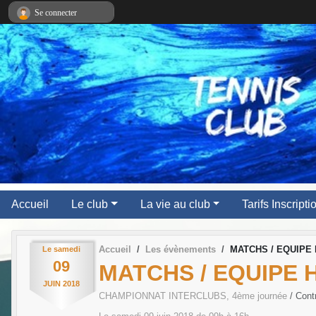
Panneau de gestion des cookies
Se connecter
Accueil
Le club
La vie au club
Tarifs Inscript
Accueil
Les évènements
MATCHS / EQUIPE 
Le
samedi
09
MATCHS / EQUIPE 
JUIN
2018
CHAMPIONNAT INTERCLUBS, 4ème journée
/ Con