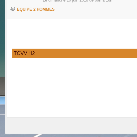
Le
dimanche
10
juin
2018
de 09h à 16h
EQUIPE 2 HOMMES
TCVV H2