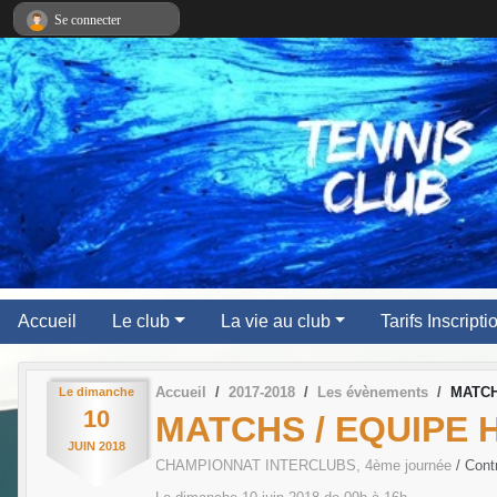
Panneau de gestion des cookies
Se connecter
Accueil
Le club
La vie au club
Tarifs Inscript
Accueil
2017-2018
Les évènements
MATCH
Le
dimanche
10
MATCHS / EQUIPE 
JUIN
2018
CHAMPIONNAT INTERCLUBS, 4ème journée
/ Con