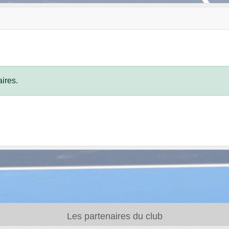
ires.
Les partenaires du club