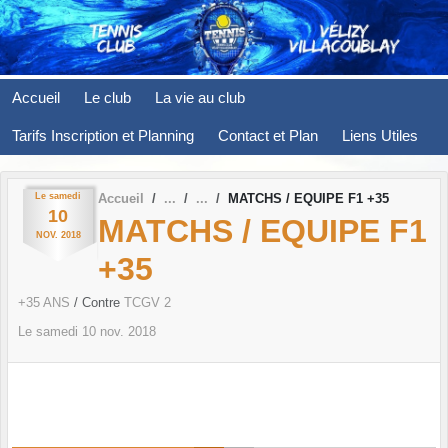
Panneau de gestion des cookies
Accueil
Le club
La vie au club
Tarifs Inscription et Planning
Contact et Plan
Liens Utiles
Le
samedi
Accueil
MATCHS / EQUIPE F1 +35
10
MATCHS / EQUIPE F1
NOV.
2018
+35
+35 ANS
/ Contre
TCGV 2
Le
samedi
10
nov.
2018