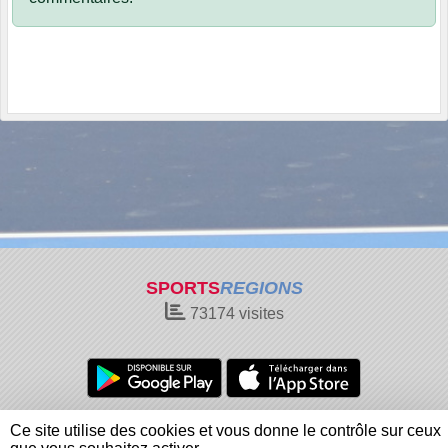
SPORTS
REGIONS
73174
visites
Charte cookies
Gestion des cookies
Ce site utilise des cookies et vous donne le contrôle sur ceux
Informations légales
Signaler un contenu inapproprié