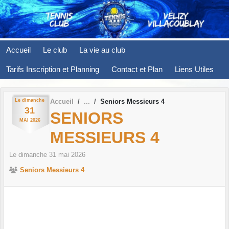
Panneau de gestion des cookies
Accueil
Le club
La vie au club
Tarifs Inscription et Planning
Contact et Plan
Liens Utiles
Le
dimanche
Accueil
Seniors Messieurs 4
31
SENIORS
MAI
2026
MESSIEURS 4
Le
dimanche
31
mai
2026
Seniors Messieurs 4