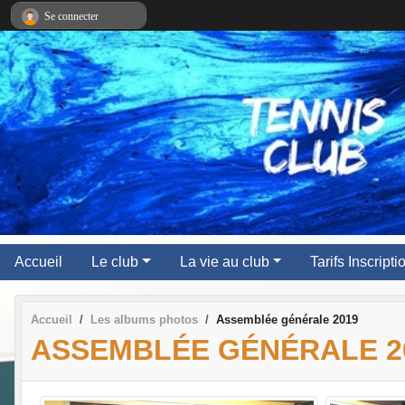
Panneau de gestion des cookies
Se connecter
Accueil
Le club
La vie au club
Tarifs Inscript
Accueil
Les albums photos
Assemblée générale 2019
ASSEMBLÉE GÉNÉRALE 2