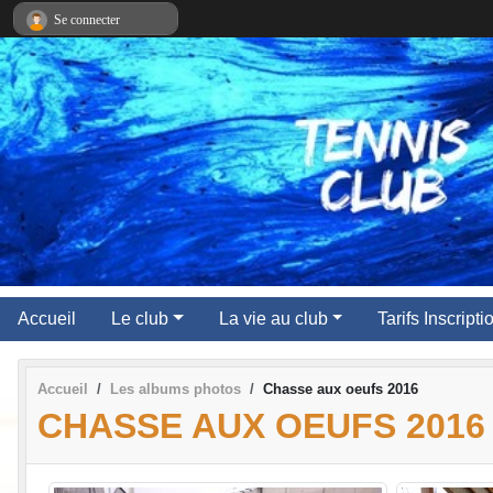
Panneau de gestion des cookies
Se connecter
Accueil
Le club
La vie au club
Tarifs Inscript
Accueil
Les albums photos
Chasse aux oeufs 2016
CHASSE AUX OEUFS 2016