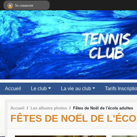
Panneau de gestion des cookies
Se connecter
Accueil
Le club
La vie au club
Tarifs Inscript
Accueil
Les albums photos
Fêtes de Noël de l'école adultes
FÊTES DE NOËL DE L'ÉC