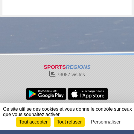
SPORTS
REGIONS
73087
visites
Charte cookies
Gestion des cookies
Ce site utilise des cookies et vous donne le contrôle sur ceux
que vous souhaitez activer
Informations légales
Signaler un contenu inapproprié
Tout accepter
Tout refuser
Personnaliser
Envie de participer ?
Connexion